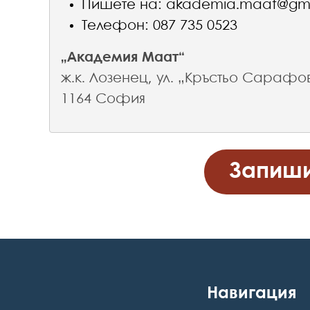
Пишете на:
akademia.maat@gma
Телефон: 087 735 0523
„Академия Маат“
ж.к. Лозенец, ул. „Кръстьо Сарафов
1164 София
Навигация