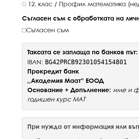
12. кла
Съгласен съм с обработката на лич
Съгласен съм
Таксата се заплаща по банков път:
BG42PRCB92301054154801
IBAN:
Прокредит банк
,,Академия Маат” ЕООД
Основание + Допълнение:
име и ф
годишен курс МАТ
При нужда от информация или въп