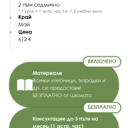
2 пъти седмично
1 урок = 1 астр. час т.е. 1.3 учебни часа
Край
Май
Цена
612 €
ВКЛЮЧЕНО
Материали
Всички учебници, тетрадки и
др. се предоставят
БЕЗПЛАТНО от школата
БЕЗПЛАТНО
Консултации до 3 пъти на
месец (1 астр. час)