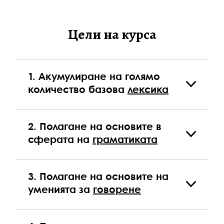
Цели на курса
Акумулиране на голямо
количество базова
лексика
Научаване на множество нови
думи свързани със следните
Полагане на основите в
тематики: членове на
сферата на
граматиката
семейството, цветове, плодове и
зеленчуци, животни, дрехи и
различни други
Запознаване с глагола “to be”
Научаване на разнообразие от
Изразяване на интереси и
Полагане на основите на
прости базови словосъчетания
предпочитания
уменията за
говорене
Описване на способност и
неспособност
Описване на външен вид
Полагане на основите за
правилно произношение