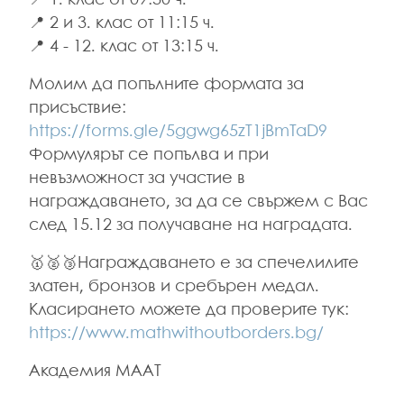
📍 1. клас от 09:30 ч.
📍 2 и 3. клас от 11:15 ч.
📍 4 - 12. клас от 13:15 ч.
Молим да попълните формата за
присъствие:
https://forms.gle/5ggwg65zT1jBmTaD9
Формулярът се попълва и при
невъзможност за участие в
награждаването, за да се свържем с Вас
след 15.12 за получаване на наградата.
🥇🥈🥉Награждаването е за спечелилите
златен, бронзов и сребърен медал.
Класирането можете да проверите тук:
https://www.mathwithoutborders.bg/
Академия МААТ