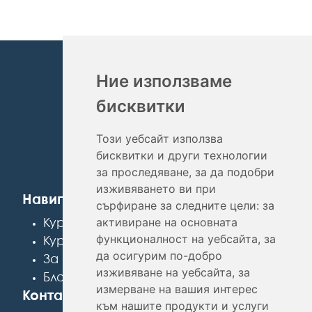
Ние използваме
бисквитки
Този уебсайт използва
бисквитки и други технологии
за проследяване, за да подобри
изживяването ви при
Навигация
сърфиране за следните цели:
за
активиране на основната
Курсове по математика
функционалност на уебсайта
,
за
Курсове по английски език
да осигурим по-добро
За нас
изживяване на уебсайта
,
за
Блог
измерване на вашия интерес
Контакт
към нашите продукти и услуги